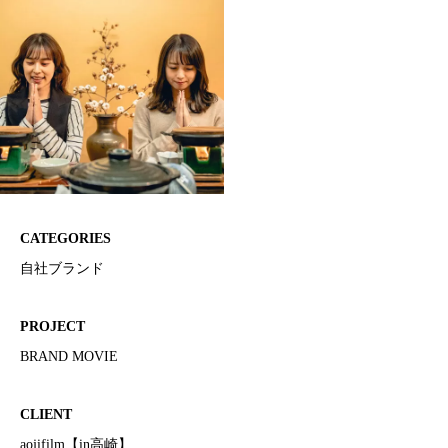
CATEGORIES
自社ブランド
PROJECT
BRAND MOVIE
CLIENT
aojifilm【in高崎】